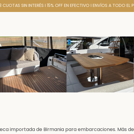
 3 CUOTAS SIN INTERÉS I 15% OFF EN EFECTIVO I ENVÍOS A TODO EL P
teca importada de Birmania para embarcaciones. Más de 