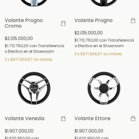
Volante Progno
Volante Progno
Cromo
$2.015.000,00
$2.015.000,00
$1.712.750,00
con
Transferencia
$1.712.750,00
con
Transferencia
o Efectivo en el Showroom
o Efectivo en el Showroom
3
x
$671.666,67
sin interés
3
x
$671.666,67
sin interés
Volante Venezia
Volante Ettore
$1.907.000,00
$1.907.000,00
$1.620.950,00
con
$1.620.950,00
con