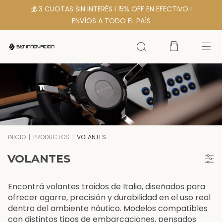
💰 3 CUOTAS SIN INTERÉS I 15% OFF EN EFECTIVO I
ENVÍOS A TODO EL PAÍS
INICIO
|
PRODUCTOS
|
VOLANTES
VOLANTES
Encontrá volantes traidos de Italia, diseñados para
ofrecer agarre, precisión y durabilidad en el uso real
dentro del ambiente náutico. Modelos compatibles
con distintos tipos de embarcaciones, pensados