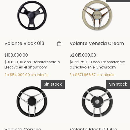
Volante Black 013
Volante Venezia Cream
$108.000,00
$2.015.000,00
$91.800,00
con
Transferencia o
$1.712.750,00
con
Transferencia
Efectivo en el Showroom
o Efectivo en el Showroom
2
x
$54.000,00
sin interés
3
x
$671.666,67
sin interés
Sin stock
Sin stock
Volante Corvina
Volante Black 011 Pro