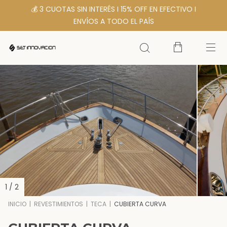
💰 3 CUOTAS SIN INTERÉS I 15% OFF EN EFECTIVO I
ENVÍOS A TODO EL PAÍS
1
/
2
INICIO
|
REVESTIMIENTOS
|
TECA
|
CUBIERTA CURVA