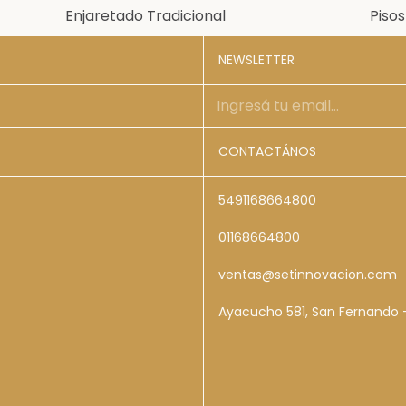
Enjaretado Tradicional
Piso
NEWSLETTER
CONTACTÁNOS
5491168664800
01168664800
ventas@setinnovacion.com
Ayacucho 581, San Fernando -