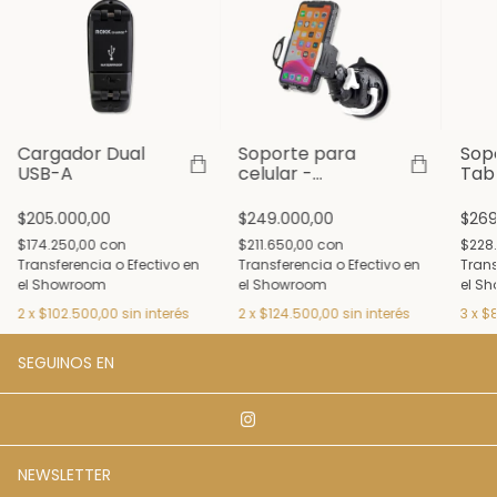
Cargador Dual
Soporte para
Sop
USB-A
celular -
Tabl
Suction Base
Suct
$205.000,00
$249.000,00
$269
$174.250,00
con
$211.650,00
con
$228
Transferencia o Efectivo en
Transferencia o Efectivo en
Trans
el Showroom
el Showroom
el S
2
x
$102.500,00
sin interés
2
x
$124.500,00
sin interés
3
x
$8
SEGUINOS EN
NEWSLETTER