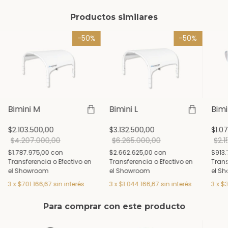
Productos similares
-
50
%
-
50
%
Bimini M
Bimini L
Bimi
$2.103.500,00
$3.132.500,00
$1.0
$4.207.000,00
$6.265.000,00
$2.1
$1.787.975,00
con
$2.662.625,00
con
$913.
Transferencia o Efectivo en
Transferencia o Efectivo en
Trans
el Showroom
el Showroom
el S
3
x
$701.166,67
sin interés
3
x
$1.044.166,67
sin interés
3
x
$3
Para comprar con este producto