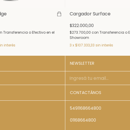
dge
Cargador Surface
$322.000,00
n
Transferencia o Efectivo en el
$273.700,00
con
Transferencia o E
Showroom
in interés
3
x
$107.333,33
sin interés
NEWSLETTER
CONTACTÁNOS
5491168664800
01168664800