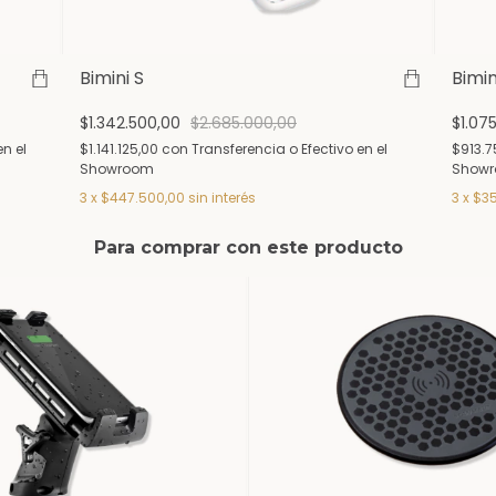
Bimini S
Bimin
$1.342.500,00
$2.685.000,00
$1.07
en el
$1.141.125,00
con
Transferencia o Efectivo en el
$913.
Showroom
Show
3
x
$447.500,00
sin interés
3
x
$35
Para comprar con este producto