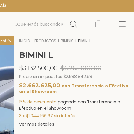
AÍS
-
50
%
INICIO
|
PRODUCTOS
|
BIMINIS
|
BIMINI L
BIMINI L
$3.132.500,00
$6.265.000,00
Precio sin impuestos
$2.588.842,98
$2.662.625,00
con
Transferencia o Efectivo
en el Showroom
15% de descuento
pagando con Transferencia o
Efectivo en el Showroom
3
x
$1.044.166,67
sin interés
Ver más detalles