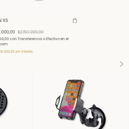
i XS
5.000,00
$2.150.000,00
750,00
con
Transferencia o Efectivo en el
room
8.333,33
sin interés