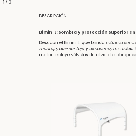
1
/
3
DESCRIPCIÓN
Bimini L: sombra y protección superior e
Descubrí el Bimini L, que brinda
máxima sombr
montaje, desmontaje y almacenaje
en cubiert
motor, incluye válvulas de alivio de sobrepres