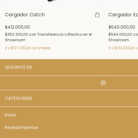
Cargador Catch
Cargador E
$412.000,00
$640.000,00
$350.200,00
con
Transferencia o Efectivo en el
$544.000,00
co
Showroom
Showroom
3
x
$137.333,33
sin interés
3
x
$213.333,33
s
SEGUINOS EN
CATEGORÍAS
Inicio
Revestimientos