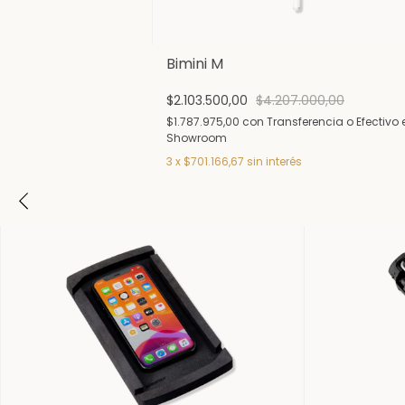
Bimini M
$2.103.500,00
$4.207.000,00
$1.787.975,00
con
Transferencia o Efectivo 
Showroom
3
x
$701.166,67
sin interés