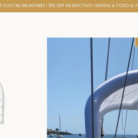
 3 CUOTAS SIN INTERÉS I 15% OFF EN EFECTIVO I ENVÍOS A TODO EL P